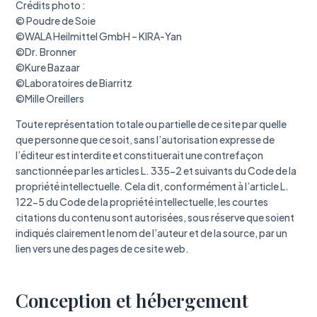
Crédits photo :
© Poudre de Soie
©WALA Heilmittel GmbH – KIRA-Yan
©Dr. Bronner
©Kure Bazaar
©Laboratoires de Biarritz
©Mille Oreillers
Toute représentation totale ou partielle de ce site par quelle
que personne que ce soit, sans l’autorisation expresse de
l’éditeur est interdite et constituerait une contrefaçon
sanctionnée par les articles L. 335-2 et suivants du Code de la
propriété intellectuelle. Cela dit, conformément à l’article L.
122-5 du Code de la propriété intellectuelle, les courtes
citations du contenu sont autorisées, sous réserve que soient
indiqués clairement le nom de l’auteur et de la source, par un
lien vers une des pages de ce site web.
Conception et hébergement