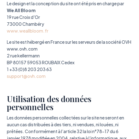
Le design et la conception du site ont été pris en charge par
We All Bloom
19 rue Croix d'Or
73000 Chambéry
www.weallbloom.fr
Le site est hébergé en France sur les serveurs de la société OVH
www.ovh.com
2 rue kellermann
BP 80157 59053 ROUBAIX Cedex
1 +33 (0)8 203 203 63
support@ovh.com
Utilisation des données
personnelles
Les données personnelles collectées sur le site ne seront en
aucun cas distribuées à des tiers, ni vendues, ni louées, ni
prêtées. Conformément à l’article 32 la loi n°78-17 du 6
janvier 1978 modifiée en 2004, relative à l’informatique, aux