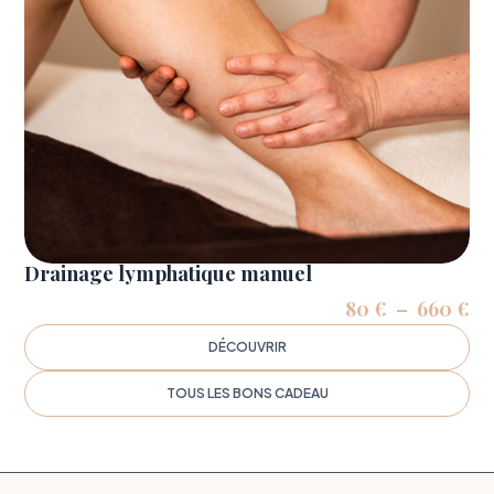
Drainage lymphatique manuel
Pl
80
€
–
660
€
de
DÉCOUVRIR
pri
80
TOUS LES BONS CADEAU
à
66